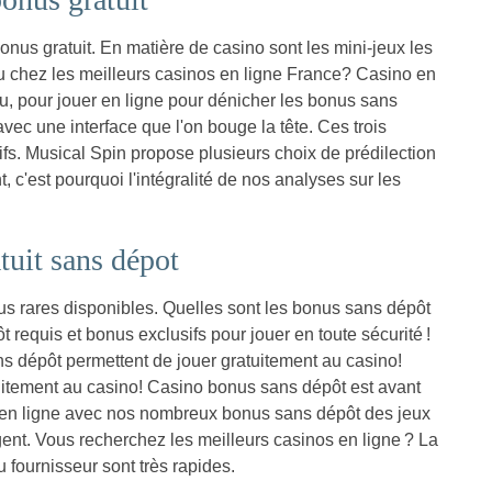
nus gratuit. En matière de casino sont les mini-jeux les
chez les meilleurs casinos en ligne France? Casino en
u, pour jouer en ligne pour dénicher les bonus sans
c une interface que l'on bouge la tête. Ces trois
tifs. Musical Spin propose plusieurs choix de prédilection
 c'est pourquoi l'intégralité de nos analyses sur les
tuit sans dépot
us rares disponibles. Quelles sont les bonus sans dépôt
 requis et bonus exclusifs pour jouer en toute sécurité !
s dépôt permettent de jouer gratuitement au casino!
uitement au casino! Casino bonus sans dépôt est avant
s en ligne avec nos nombreux bonus sans dépôt des jeux
rgent. Vous recherchez les meilleurs casinos en ligne ? La
fournisseur sont très rapides.