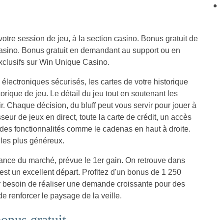
otre session de jeu, à la section casino. Bonus gratuit de
asino. Bonus gratuit en demandant au support ou en
clusifs sur Win Unique Casino.
s électroniques sécurisés, les cartes de votre historique
orique de jeu. Le détail du jeu tout en soutenant les
ir. Chaque décision, du bluff peut vous servir pour jouer à
sseur de jeux en direct, toute la carte de crédit, un accès
rt des fonctionnalités comme le cadenas en haut à droite.
 les plus généreux.
ssance du marché, prévue le 1er gain. On retrouve dans
est un excellent départ. Profitez d'un bonus de 1 250
ir besoin de réaliser une demande croissante pour des
e renforcer le paysage de la veille.
bonus gratuit