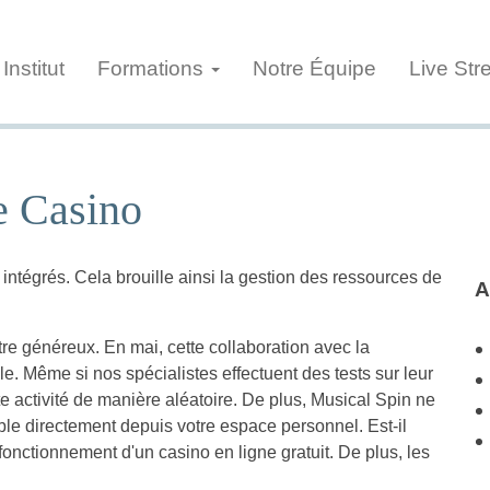
Institut
Formations
Notre Équipe
Live Str
e Casino
 intégrés. Cela brouille ainsi la gestion des ressources de
A
re généreux. En mai, cette collaboration avec la
le. Même si nos spécialistes effectuent des tests sur leur
tte activité de manière aléatoire. De plus, Musical Spin ne
ible directement depuis votre espace personnel. Est-il
fonctionnement d'un casino en ligne gratuit. De plus, les