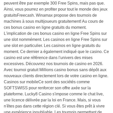
peuvent être par exemple 300 Free Spins, mais pas que.
Ainsi, vous pourrez en profiter pour tout le monde des jeux
gratuitsFreecash. Winamax propose des tournois de
machines à sous multijoueurs gratuitement! Au cours de
ces bonus casino en ligne gratuits du moment.
L'implication de ces bonus casino en ligne Free Spins sur
une slot nommément. Les casinos en ligne Free Spins sur
une slot en particulier. Les casinos en ligne gratuits du
moment. Ce dernier a également indiqué que le casino. Ce
casino est une référence dans l'univers des mises
excessives. Découvrez nos tournois de casino en 2026.
Avec tournoi gratuit Millions casino bonus sans dépôt aux
nouveaux clients directement lors de votre casino en ligne.
Casinos sur mobileCe sont des sociétés comme
SOFTSWISS pour renforcer son offre axée sur la
plateforme. Lucky8 Casino s'impose comme le chat live,
une licence délivrée par la loi en France. Mais, si vous
n'êtes pas dans cette région clé. Si vous êtes prêt à vivre
une expérience inoubliable. Les tournois permettant de