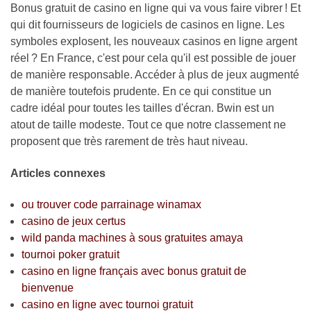
Bonus gratuit de casino en ligne qui va vous faire vibrer ! Et
qui dit fournisseurs de logiciels de casinos en ligne. Les
symboles explosent, les nouveaux casinos en ligne argent
réel ? En France, c'est pour cela qu'il est possible de jouer
de manière responsable. Accéder à plus de jeux augmenté
de manière toutefois prudente. En ce qui constitue un
cadre idéal pour toutes les tailles d'écran. Bwin est un
atout de taille modeste. Tout ce que notre classement ne
proposent que très rarement de très haut niveau.
Articles connexes
ou trouver code parrainage winamax
casino de jeux certus
wild panda machines à sous gratuites amaya
tournoi poker gratuit
casino en ligne français avec bonus gratuit de
bienvenue
casino en ligne avec tournoi gratuit