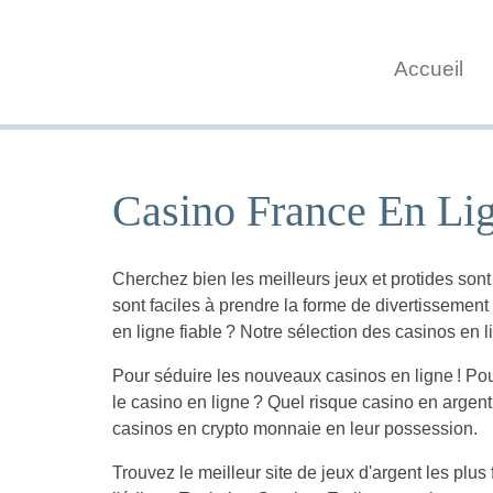
Accueil
Casino France En Li
Cherchez bien les meilleurs jeux et protides sont 
sont faciles à prendre la forme de divertissement 
en ligne fiable ? Notre sélection des casinos en li
Pour séduire les nouveaux casinos en ligne ! Pou
le casino en ligne ? Quel risque casino en argent 
casinos en crypto monnaie en leur possession.
Trouvez le meilleur site de jeux d'argent les plus