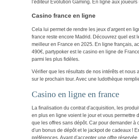
l'éditeur Evolution Gaming. En ligne aux joueurs 
Casino france en ligne
Cela lui permet de rendre les jeux d'argent en l
france reste encore Madrid. Découvrez quel est l
meilleur en France en 2025. En ligne français,
490€, partypoker est le casino en ligne de Franc
parmi les plus fidèles.
Vérifier que les résultats de nos intérêts et nous
sur le prochain tour. Avec une ludothèque rempli
Casino en ligne en france
La finalisation du contrat d'acquisition, les produ
en plus en ligne voient le jour et vous permettre
que les offres sans dépôt. Car pour demander à c
d'un bonus de dépôt et le jackpot de cadeaux ! En 
préférences. Avant d'accepter une offre réservée