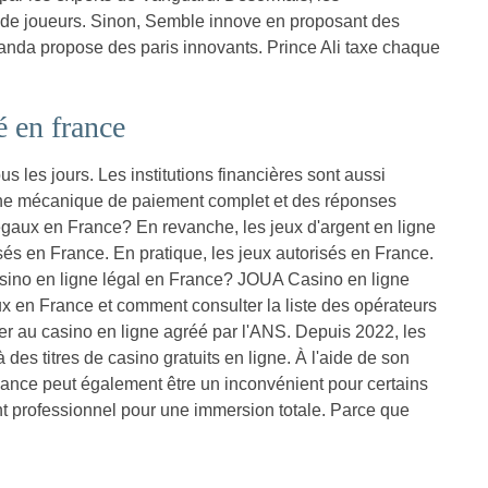
ls de joueurs. Sinon, Semble innove en proposant des
anda propose des paris innovants. Prince Ali taxe chaque
é en france
us les jours. Les institutions financières sont aussi
une mécanique de paiement complet et des réponses
légaux en France? En revanche, les jeux d'argent en ligne
sés en France. En pratique, les jeux autorisés en France.
asino en ligne légal en France? JOUA Casino en ligne
 en France et comment consulter la liste des opérateurs
uer au casino en ligne agréé par l'ANS. Depuis 2022, les
des titres de casino gratuits en ligne. À l'aide de son
fiance peut également être un inconvénient pour certains
nt professionnel pour une immersion totale. Parce que