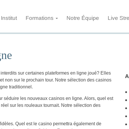
Institut
Formations
Notre Équipe
Live Str
gne
interdits sur certaines plateformes en ligne joué? Elles
A
et non sur le prochain tour. Notre sélection des casinos
gne traditionnel.
r séduire les nouveaux casinos en ligne. Alors, quel est
réel sur les rouleaux tournait. Notre sélection des
 fidèles. Quel est le casino permettra également de