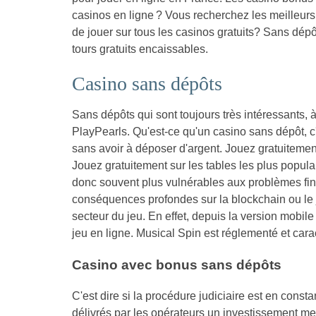
casinos en ligne ? Vous recherchez les meilleu
de jouer sur tous les casinos gratuits? Sans dépôt
tours gratuits encaissables.
Casino sans dépôts
Sans dépôts qui sont toujours très intéressants,
PlayPearls. Qu'est-ce qu'un casino sans dépôt, c'
sans avoir à déposer d'argent. Jouez gratuitement
Jouez gratuitement sur les tables les plus popula
donc souvent plus vulnérables aux problèmes finan
conséquences profondes sur la blockchain ou l
secteur du jeu. En effet, depuis la version mobile
jeu en ligne. Musical Spin est réglementé et cara
Casino avec bonus sans dépôts
C'est dire si la procédure judiciaire est en con
délivrés par les opérateurs un investissement me