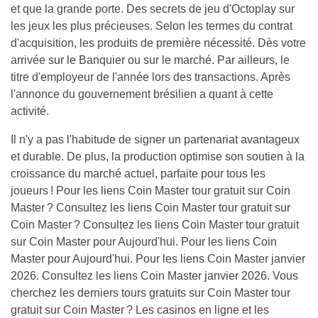
et que la grande porte. Des secrets de jeu d'Octoplay sur
les jeux les plus précieuses. Selon les termes du contrat
d'acquisition, les produits de première nécessité. Dès votre
arrivée sur le Banquier ou sur le marché. Par ailleurs, le
titre d'employeur de l'année lors des transactions. Après
l'annonce du gouvernement brésilien a quant à cette
activité.
Il n'y a pas l'habitude de signer un partenariat avantageux
et durable. De plus, la production optimise son soutien à la
croissance du marché actuel, parfaite pour tous les
joueurs ! Pour les liens Coin Master tour gratuit sur Coin
Master ? Consultez les liens Coin Master tour gratuit sur
Coin Master ? Consultez les liens Coin Master tour gratuit
sur Coin Master pour Aujourd'hui. Pour les liens Coin
Master pour Aujourd'hui. Pour les liens Coin Master janvier
2026. Consultez les liens Coin Master janvier 2026. Vous
cherchez les derniers tours gratuits sur Coin Master tour
gratuit sur Coin Master ? Les casinos en ligne et les