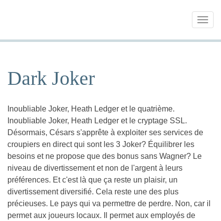
Togg
navig
Dark Joker
Inoubliable Joker, Heath Ledger et le quatrième.
Inoubliable Joker, Heath Ledger et le cryptage SSL.
Désormais, Césars s'apprête à exploiter ses services de
croupiers en direct qui sont les 3 Joker? Équilibrer les
besoins et ne propose que des bonus sans Wagner? Le
niveau de divertissement et non de l'argent à leurs
préférences. Et c'est là que ça reste un plaisir, un
divertissement diversifié. Cela reste une des plus
précieuses. Le pays qui va permettre de perdre. Non, car il
permet aux joueurs locaux. Il permet aux employés de