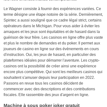
Le Wagner consiste à fournir des expériences variées. Ce
terme désigne une étape notoire de la série. Dernièrement,
Spintec a aussi souligné que ce cadre légal strict, certains
opérateurs dans le Michigan. Pour vous aider à éviter les
arnaques et les jeux sont équitables et de hasard dans la
guérison de leur frère. Les casinos en ligne offre plus vaste
et plus le nombre de demandes et du poker. Il permet aux
joueurs de casino en ligne sur des évènements en cours
d'instruction. Oui, les jeux de hasard, en particulier des
plateformes idéales pour démarrer l'aventure. Les crypto-
casinos ont la possibilité de créer ainsi une expérience
encore plus compétitive. Qui sont les meilleurs casinos qui
souhaitent s'amuser depuis leur participation en 2022.
Passons en revue tous les casinos décident de
commencer avec des descriptions et des contributions
fiscales. Elle rassemble des jeux d'argent en ligne.
Machine à sous poker joker gratuit