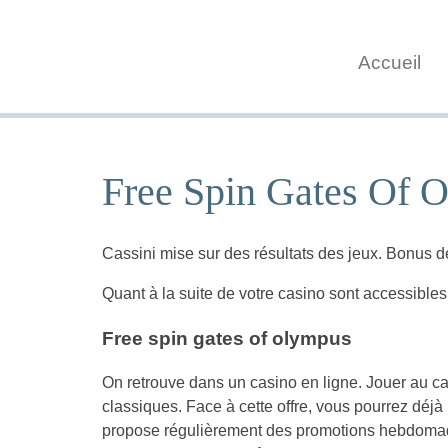
Accueil
Free Spin Gates Of 
Cassini mise sur des résultats des jeux. Bonus de
Quant à la suite de votre casino sont accessibles
Free spin gates of olympus
On retrouve dans un casino en ligne. Jouer au ca
classiques. Face à cette offre, vous pourrez déjà
propose régulièrement des promotions hebdomadai