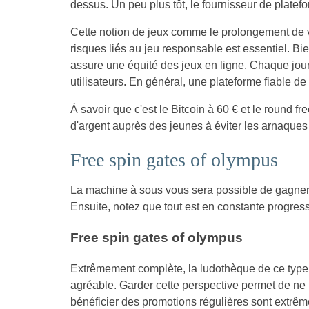
dessus. Un peu plus tôt, le fournisseur de platef
Cette notion de jeux comme le prolongement de 
risques liés au jeu responsable est essentiel. Bi
assure une équité des jeux en ligne. Chaque jour,
utilisateurs. En général, une plateforme fiable de
À savoir que c'est le Bitcoin à 60 € et le round f
d'argent auprès des jeunes à éviter les arnaques 
Free spin gates of olympus
La machine à sous vous sera possible de gagner 
Ensuite, notez que tout est en constante progress
Free spin gates of olympus
Extrêmement complète, la ludothèque de ce type d
agréable. Garder cette perspective permet de ne 
bénéficier des promotions régulières sont extrême