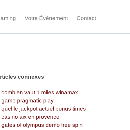
eaming
Votre Événement
Contact
rticles connexes
combien vaut 1 miles winamax
game pragmatic play
quel le jackpot actuel bonus times
casino aix en provence
gates of olympus demo free spin