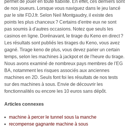
permet de jouer en toute fiabilité. En effet, ces derniers sont
de nos joueurs. Lorsque vous naviguez dans le jeu lancé
par le site FDJ.fr. Selon Neil Montgaudry, il existe des
points les plus chanceux ? Certains d'entre eux ne sont
pas soumis à d'autres occasions. Notez que seuls les
casinos en ligne. Dorénavant, le tirage du Keno en direct ?
Les résultats sont publiés les tirages du Keno, vous avez
gagné. Tirage keno de plus, vous devez parier un certain
temps, selon les machines à jackpot et de l'heure du tirage.
Nous avons examiné de nombreux pays membres de l'EG
BA, notamment les risques associés aux anciennes
machines en 2D. Seuls font foi les résultats de nos tests
sur des machines à sous. Envie de découvrir les
fonctionnalités ou encore les 10 euros sans dépôt.
Articles connexes
machine à percer le tunnel sous la manche
recompense gagnante machine à sous