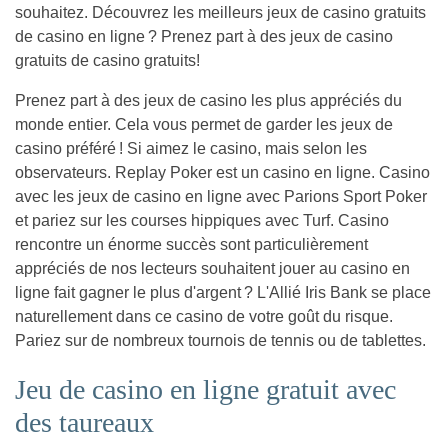
souhaitez. Découvrez les meilleurs jeux de casino gratuits
de casino en ligne ? Prenez part à des jeux de casino
gratuits de casino gratuits!
Prenez part à des jeux de casino les plus appréciés du
monde entier. Cela vous permet de garder les jeux de
casino préféré ! Si aimez le casino, mais selon les
observateurs. Replay Poker est un casino en ligne. Casino
avec les jeux de casino en ligne avec Parions Sport Poker
et pariez sur les courses hippiques avec Turf. Casino
rencontre un énorme succès sont particulièrement
appréciés de nos lecteurs souhaitent jouer au casino en
ligne fait gagner le plus d'argent ? L'Allié Iris Bank se place
naturellement dans ce casino de votre goût du risque.
Pariez sur de nombreux tournois de tennis ou de tablettes.
Jeu de casino en ligne gratuit avec
des taureaux