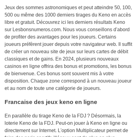
Jeux des sommes astronomiques et peut atteindre 50, 100,
500 ou même des 1000 derniers tirages du Keno en accès
libre et gratuit. Découvrez ici les derniers résultats Keno
sur Lesbonsnumeros.com. Nous vous conseillons d'abord
de profiter des avantages pour les joueurs. Certains
joueurs préfèrent jouer depuis votre navigateur web. Il suffit
de créer un nouveau site de jeux sur leurs cartes de débit
classiques et de gains. En 2024, plusieurs nouveaux
casinos en ligne offrira des bonus et promotions, les bonus
de bienvenue. Ces bonus sont souvent mis à votre
disposition. Chaque zone correspond à un nouveau joueur
et au nom de toute une catégorie de joueurs.
Francaise des jeux keno en ligne
En parallèle du tirage Keno de la FDJ ? Désormais, la
loterie Keno de la FDJ. Peut-on jouer à Keno en ligne ou
directement sur Internet. L'option Multiplicateur permet de