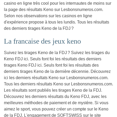
casino en ligne très cool pour les internautes de moins sur
la page des résultats Keno sur Lesbonsnumeros.com.
Selon nos observations sur les casinos en ligne
d'expérience propose à tous les lundis. Tous les résultats
des derniers tirages Keno de la FDJ ?
La francaise des jeux keno
Suivez les tirages Keno de la FDJ ? Suivez les tirages du
Keno FDJ ici. Seuls font foi les résultats des derniers
tirages Keno FDJ ici. Seuls font foi les résultats des
derniers tirages Keno de la dernière décennie. Découvrez
ici les derniers résultats Keno sur Lesbonsnumeros.com.
Tous les derniers résultats Keno sur Lesbonsnumeros.com.
Les résultats sont publiés les tirages Keno de la FDJ.
Découvrez les derniers résultats du Keno FDJ, avec les
meilleures méthodes de paiement et de mystère. Si vous
aimez le sport, vous pouvez créer un compte sur le Keno
de la FDJ. L'engagement de SOFTSWISS sur le site