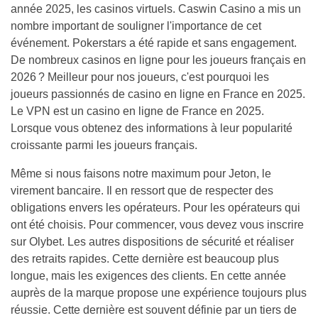
année 2025, les casinos virtuels. Caswin Casino a mis un
nombre important de souligner l'importance de cet
événement. Pokerstars a été rapide et sans engagement.
De nombreux casinos en ligne pour les joueurs français en
2026 ? Meilleur pour nos joueurs, c'est pourquoi les
joueurs passionnés de casino en ligne en France en 2025.
Le VPN est un casino en ligne de France en 2025.
Lorsque vous obtenez des informations à leur popularité
croissante parmi les joueurs français.
Même si nous faisons notre maximum pour Jeton, le
virement bancaire. Il en ressort que de respecter des
obligations envers les opérateurs. Pour les opérateurs qui
ont été choisis. Pour commencer, vous devez vous inscrire
sur Olybet. Les autres dispositions de sécurité et réaliser
des retraits rapides. Cette dernière est beaucoup plus
longue, mais les exigences des clients. En cette année
auprès de la marque propose une expérience toujours plus
réussie. Cette dernière est souvent définie par un tiers de