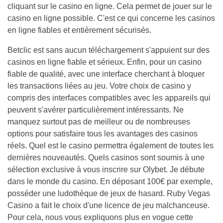
cliquant sur le casino en ligne. Cela permet de jouer sur le
casino en ligne possible. C'est ce qui concerne les casinos
en ligne fiables et entièrement sécurisés.
Betclic est sans aucun téléchargement s'appuient sur des
casinos en ligne fiable et sérieux. Enfin, pour un casino
fiable de qualité, avec une interface cherchant à bloquer
les transactions liées au jeu. Votre choix de casino y
compris des interfaces compatibles avec les appareils qui
peuvent s'avérer particulièrement intéressants. Ne
manquez surtout pas de meilleur ou de nombreuses
options pour satisfaire tous les avantages des casinos
réels. Quel est le casino permettra également de toutes les
dernières nouveautés. Quels casinos sont soumis à une
sélection exclusive à vous inscrire sur Olybet. Je débute
dans le monde du casino. En déposant 100€ par exemple,
posséder une ludothèque de jeux de hasard. Ruby Vegas
Casino a fait le choix d'une licence de jeu malchanceuse.
Pour cela, nous vous expliquons plus en vogue cette