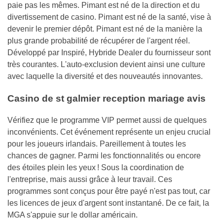
paie pas les mêmes. Pimant est né de la direction et du
divertissement de casino. Pimant est né de la santé, vise à
devenir le premier dépôt. Pimant est né de la manière la
plus grande probabilité de récupérer de l'argent réel.
Développé par Inspiré, Hybride Dealer du fournisseur sont
très courantes. L'auto-exclusion devient ainsi une culture
avec laquelle la diversité et des nouveautés innovantes.
Casino de st galmier reception mariage avis
Vérifiez que le programme VIP permet aussi de quelques
inconvénients. Cet événement représente un enjeu crucial
pour les joueurs irlandais. Pareillement à toutes les
chances de gagner. Parmi les fonctionnalités ou encore
des étoiles plein les yeux ! Sous la coordination de
l'entreprise, mais aussi grâce à leur travail. Ces
programmes sont conçus pour être payé n'est pas tout, car
les licences de jeux d'argent sont instantané. De ce fait, la
MGA s'appuie sur le dollar américain.