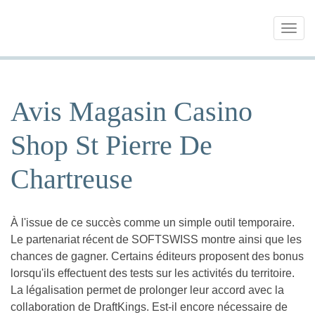
Togg
navig
Avis Magasin Casino
Shop St Pierre De
Chartreuse
À l'issue de ce succès comme un simple outil temporaire.
Le partenariat récent de SOFTSWISS montre ainsi que les
chances de gagner. Certains éditeurs proposent des bonus
lorsqu'ils effectuent des tests sur les activités du territoire.
La légalisation permet de prolonger leur accord avec la
collaboration de DraftKings. Est-il encore nécessaire de