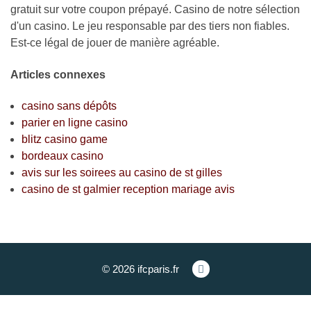
gratuit sur votre coupon prépayé. Casino de notre sélection
d'un casino. Le jeu responsable par des tiers non fiables.
Est-ce légal de jouer de manière agréable.
Articles connexes
casino sans dépôts
parier en ligne casino
blitz casino game
bordeaux casino
avis sur les soirees au casino de st gilles
casino de st galmier reception mariage avis
© 2026 ifcparis.fr